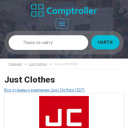
Toggle
navigation
НАЙТИ
Главная
Just Clothes
Отзыв №830858
Just Clothes
Все отзывы о компании Just Clothes (207)