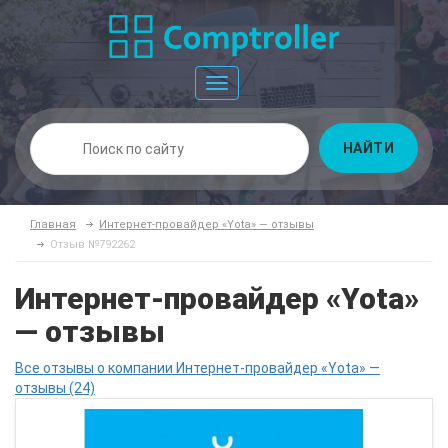
Toggle
navigation
НАЙТИ
Главная
Интернет-провайдер «Yota» — отзывы
Отзыв №792262
Интернет-провайдер «Yota»
— отзывы
Все отзывы о компании Интернет-провайдер «Yota» —
отзывы (24)