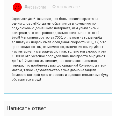
krossvordd
19:08 02.09.2017
Здравствуйте! Накипело, нет больше сил! Шарлатаны
одним словом! Когда мы обратились в компанию по
подключению домашнего интернета, нам улыбались и
заверяли, что наш район идеально охватывается этой
ётой! Мы купили роутер за 7000, оплатили на год вперёд
аб.плату и 2 недели была обещанная скорость 20+_ 17) Что
происходит потом, на момент подключения они врубают
нам интернет и мы радуемся, и как только мы вложили эти
15 000 в это ужасное оборудование, нас просто вырубают
до 2 мб. 2 месяца мы звоним, нас посылают вежливо,
говоря, что проблема у вас, до свидания! Хочется ругаться
матом, такое надувательство я уже давно не видела.
Замеряю каждый день скорость и с доказательствами буду
обращаться в суд!
Написать ответ