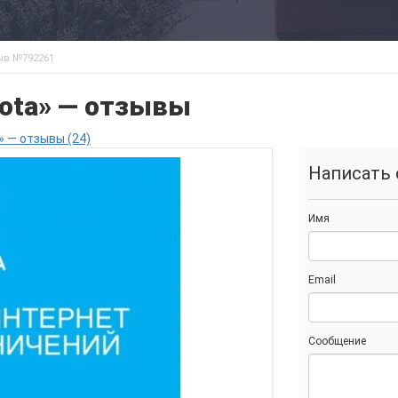
ыв №792261
Yota» — отзывы
 — отзывы (24)
Написать 
Имя
Email
Сообщение