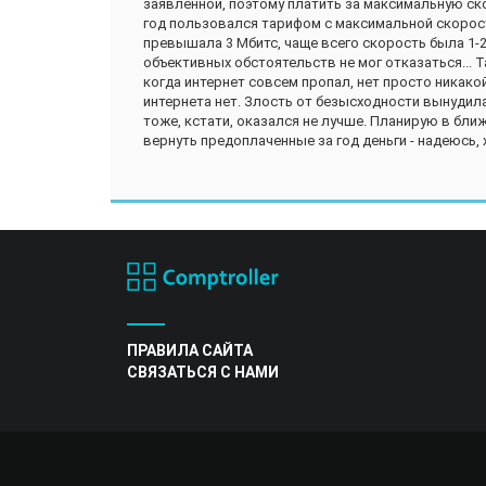
заявленной, поэтому платить за максимальную с
год пользовался тарифом с максимальной скорост
превышала 3 Мбитс, чаще всего скорость была 1-2
объективных обстоятельств не мог отказаться... 
когда интернет совсем пропал, нет просто никакой
интернета нет. Злость от безысходности вынудила
тоже, кстати, оказался не лучше. Планирую в бли
вернуть предоплаченные за год деньги - надеюсь, 
ПРАВИЛА САЙТА
СВЯЗАТЬСЯ С НАМИ