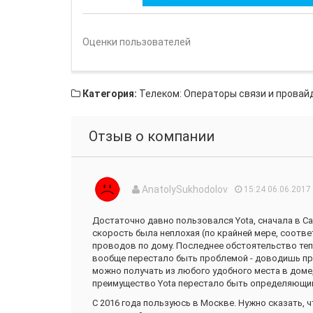
Оценки пользователей
Категория:
Телеком: Операторы связи и провай
Отзыв о компании
AnatolySukhodolov
15:24 06.06.2017
Достаточно давно пользовался Yota, сначала в Сан
скорость была неплохая (по крайней мере, соотв
проводов по дому. Последнее обстоятельство тепе
вообще перестало быть проблемой - доводишь пр
можно получать из любого удобного места в доме,
преимущество Yota перестало быть определяющи
С 2016 года пользуюсь в Москве. Нужно сказать, чт