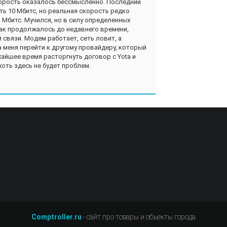
корость оказалось бессмысленно. Последний
ь 10 Мбитс, но реальная скорость редко
 Мбитс. Мучился, но в силу определенных
Так продолжалось до недавнего времени,
 связи. Модем работает, сеть ловит, а
 меня перейти к другому провайдеру, который
жайшее время расторгнуть договор с Yota и
хоть здесь не будет проблем.
Comptroller.ru
- сайт про товары и объекты города