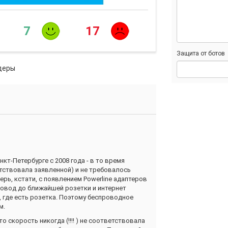
7
17
Защита от ботов
деры
кт-Петербурге с 2008 года - в то время
етствовала заявленной) и не требовалось
рь, кстати, с появлением Powerline адаптеров
овод до ближайшей розетки и интернет
 где есть розетка. Поэтому беспроводное
м.
о скорость никогда (!!!! ) не соответствовала