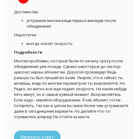
мне перезвонили и полчаса рассказывали, какая у них
связь отличная, и что я упускаю великую возможность по
акции подключиться (там первый месяц бесплатно – но
Достоинства:
нафига он мне в августе, когда я на даче сижу – не смогу
устранили многие вещи первых месяцев после
насладиться халявой на полную катушку ). Потом
объединения
прозвучала фраза: «Я не должна так говорить, но
менеджера рядом нет. Вы можете на полгода оформить
Недостатки:
договор на одного человека, а потом отказаться от услуг и
иногда скачет скорость
оформить на другого и опять полгода по акции.» Делать
мне больше нечего, только бегать с родителями и туда-
Подробности
сюда оформлять-подписывать. Как говорится – на кой
Многие проблемы, который были по началу, сразу после
козе баян, она и так веселая. В общем, еле-еле
объединения уже позади. Однако некоторые до сих пор
открестилась.
щекочут нервы абонентам. Дорогой провайдер! Ведь
Не тут-то было! Через три дня мне позвонил их техник на
раньше ты был лучший во всем. Уверен, что и сейчас ты
сотовый (я на даче была) и втирал мне, что ай-ай-ай, как же
можешь, ведь по многим параметром ты выровнялся. Но.
так, я счастье свое упускаю. И скорость классная будет
Редко, но метко все еще падает скорость. На какие-нибудь
(Домолинк, типа, прошлый век), и качать будет быстро.
пять минут, но в самый нужный момент. Выправляйтесь.
Если надо - меняйте оборудование. Я как абонент готов
На мою фразу, что от высоких скоростей у меня ноут будет
потерпеть, так как в целом вы меня более чем устраиваете
перегреваться, он сказал, что у меня ноут сломан, что
даже в сегодняшнем варианте. Но делайте что-то!
такого быть не должно. И таким тоном это говорилось,
стремитесь вперед! Не стойте на месте.
будто я тупая курица-ламер со старой сломанной техникой
на допотопном провайдере, а он типа продвинутый чел,
желающий раскрыть мне глаза на мою убогую жизнь и
провести в виртуальный рай, а я вот сижу и лапками
Написать ответ