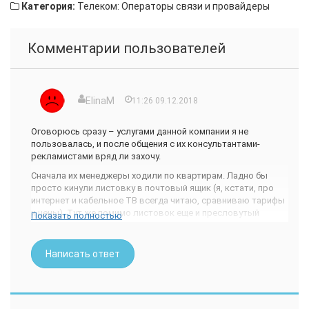
Категория:
Телеком: Операторы связи и провайдеры
Комментарии пользователей
ElinaM
11:26 09.12.2018
Оговорюсь сразу – услугами данной компании я не
пользовалась, и после общения с их консультантами-
рекламистами вряд ли захочу.
Сначала их менеджеры ходили по квартирам. Ладно бы
просто кинули листовку в почтовый ящик (я, кстати, про
интернет и кабельное ТВ всегда читаю, сравниваю тарифы
и цены). Тут же помимо листовок еще и пресловутый
Показать полностью
менеджер, втирающий о достоинствах фирмы. Я всё
понимаю – работа есть работа. Но когда пять раз скажешь,
что меня их услуги не интересуют, он наоборот изливает из
Написать ответ
себя еще бОльший поток словесности. А хлопнуть дверью
перед носом мне чертово воспитание не позволяет (иногда
полезно быть хамом – это экономит нервы и время).
Дальше – больше. Звонок по телефону. На том конце