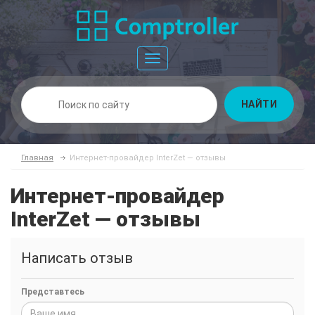
Toggle
navigation
НАЙТИ
Главная
Интернет-провайдер InterZet — отзывы
Интернет-провайдер
InterZet — отзывы
Написать отзыв
Представтесь