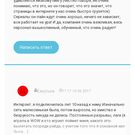
удивляется низкому пингу (честно говоря, не очень
понимаю, что это, но он говорит, что это значит, что
страницы в интернете у нас очень быстро грузятся).
Сериалы он-лайн идут очень хорошо, ничего не зависает,
все работает на ура! И да, компания очень вежливая, весь
персонал вышколенный, обученный, что очень радует!
Написать ответ
Ежуська
17:17 10.06.2017
Интерзет..я подключилась лет 10 назад к нему. Изначально
сеть малюсенькая была, потом выросла, но хамство и
безрукость никуда не делись. Постоянные разрывы, лаги (я
играла в WOW и кто играет поймет меня, какого это-
вылетать посреди рейда, с учетом того что я основной хил
была....).