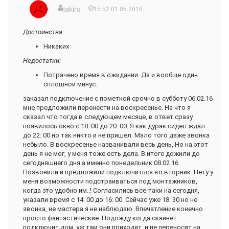
Я не понимаю. Я объяснила им свой отказ. Зачем
всегда будет свободным... В общем я и так собиралась к
jakiro
15:52 01.05.2018
настаивать? Опять же – ясно – работа такая – предлагать
ним идти т.к. как раз был конец месяца и я хотела
свои услуги. Но тут получается даже не втирание, а
разрывать договор с Волга Телеком и подключаться к
навязывание. Ладно, спам в почте. Удалил и забыл. А тут
ним. Оформила заявку, через 4 дня меня подключили,
Достоинства:
всё-таки телефон. Мало ли кто позвонит. А вдруг по
пришел мастер, протянул провода, я не ожидала что все
Никаких
работе? Или ещё что важное?
так быстро получится и была этому рада. Интернет летал,
связь не пропадала, телефон свободен, красота! Даже если
Недостатки:
Это первая настолько назойливая компания в моей жизни.
и были проблемы то в техподдержке мило объясняли что
Потрачено время в ожидании. Да и вообще один
нужно сделать. Но... Каждую неделю мне начали
сплошной минус.
названивать их менеджеры или как они там называются и в
навязчивой форме начали предлагать подключить
заказал подключение с пометкой срочно в субботу 06.02.16
кабельное, телефон, какие то бонусные пакеты... Нет, нет,
мне предложили перенести на воскресенье. На что я
мне ничего не надо. Но они не понимали слово "нет" и
сказал что тогда в следующем месяце, в ответ сразу
продолжали названивать, еще и на сотовый если дома
появилось окно с 18: 00 до 20: 00. Я как дурак сидел ждал
никого не было. Караул! Воспитание не позволяло послать,
до 22: 00 но так никто и не пришел. Мало того даже звонка
а надо было, да, все понимаю, это их работа, но нельзя
небыло. В воскресенье названивали весь день, Но на этот
быть такими навязчивыми! Это единственное, что бесило и
день я не мог, у меня тоже есть дела. В итоге дожили до
раздражало. Я была подключена к ним 2 года, потом
сегодняшнего дня а именно понедельник 08.02.16.
переехала и расторгла договор, сейчас снова у меня Волга
Позвонили и предложили подключиться во вторник. Нету у
Телеком, точней уже Рос Телеком, т.к. просто нет
меня возможности подстраиваться под монтажников,
альтернативы
когда это удобно им..! Согласились все-таки на сегодня,
указали время с 14: 00 до 16: 00. Сейчас уже 18: 30 но не
Достоинства:
звонка, не мастера я не наблюдаю. Впечатление конечно
быстрое подключение
просто фантастические. Подожду когда скайнет
качественная связь
подключит дом, уж там они приходят, и не переносят на