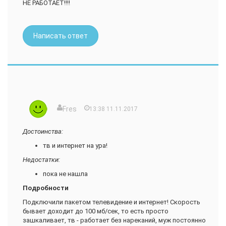
НЕ РАБОТАЕТ!!!!
Так что не знаю как у других, но я " InterZet" очень доволен и
реальных конкурентов по надежности и цене как-то не
видел. Все работает стабильно, любую проблему готовы
Написать ответ
решить оперативно, скорости хватает
Fres
13:38 11.11.2017
Достоинства:
тв и интернет на ура!
Недостатки:
пока не нашла
Подробности
Подключили пакетом телевидение и интернет! Скорость
бывает доходит до 100 мб/сек, то есть просто
зашкаливает, тв - работает без нареканий, муж постоянно