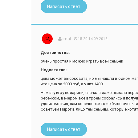
американщину", либо мамочки, готовые скупить вс
Написать ответ
детей! Дорогие, игра рассчитана на старший возр
Наши шестилетки и семилетки остались просто в в
маленькие от двух лет подключились к игре и дал
своё лицо для пирога)))Для особо брезгливых, в 
и класть на руку, вместо пачкающих сливок, что м
нарядных платьях! Теперь дети стучат к нам и про
imal
15:20 14.09.2018
выносила её в коридор! Игра отличная! Читайте ог
крохами впереди паровоза, и будет вам весело!
Достоинства:
очень простая и можно играть всей семьей
Недостатки:
цена может высоковата, но мы нашли в одном маг
что цена за 2000 руб, а у них 1400!
Нам эту игру подарили, сначала даже лежала нер
ребенком, вечером все втроем собрались и получ
удовольствия, нам конечно же тоже было очень в
Советуем Пирог в лицо тем семьям, которые хотят
Написать ответ