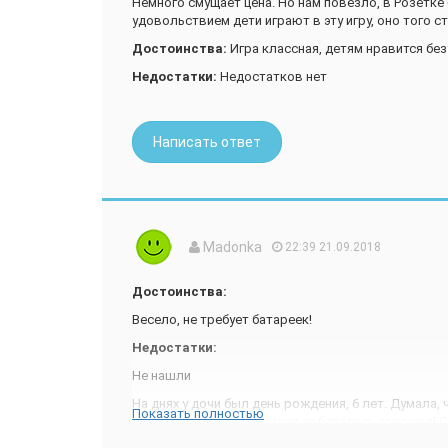
Немного смущает цена. Но нам повезло, в Розетке б
удовольствием дети играют в эту игру, оно того ст
Достоинства:
Игра классная, детям нравится бе
Недостатки:
Недостатков нет
Написать ответ
Madonka
22:39 21.09.2018
Достоинства:
Весело, не требует батареек!
Недостатки:
Не нашли
На днях у дочи был день рождения, 6 лет. Думала, 
Показать полностью
лицо", поскольку компания собиралась хорошая! 
оказались настолько полярными! Одни в восторге,