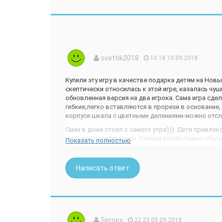
svettik2018
10:18 10.09.2018
Купили эту игру в качестве подарка детям на Нов
скептически относилась к этой игре, казалась чуш
обновленная версия на два игрока. Сама игра сдел
гибкие,легко вставляются в прорези в основание,
корпусе шкала с цветными делениями-можно отсле
Смех в доме стоял с самого утра))). Дети привлекл
стороны понаблюдала. Сливки вязли самые обычн
Показать полностью
игры не входят. Смысл игры в том, чтобы как мож
взбитыми сливками "прилетела" в лицо сопернику.
комплексе. Думаю, что именно на два игрока стоит
Написать ответ
хотелось бы,что самому себе припечатывать рукой
Игра идет в разобранном виде, в комплект входит
Цены отличаются в интернет-магазинах, мы купили 
Sergey
22:23 09.09.2018