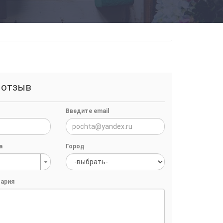
 отзыв
Введите email
а
Город
ария