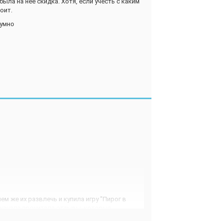
ыла на нее скидка. Хотя, если учесть с каким
оит.
зумно
чем же их развлечь и купила игру "Пирог в
Сначала прочитала отзывы, которые
 другие же либо скептики, отрицающие всю "