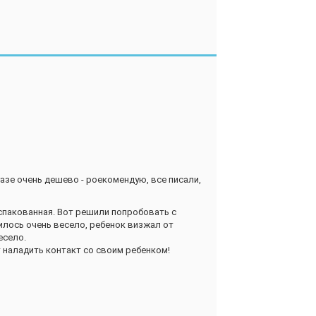
е из рекламы, не учитывая возраст своих
аст и на компанию минимум из трёх человек!
осторге! Они хохотали так, что даже
ее уже был спор, чья же очередь подставлять
комплекте губка, которую можно смчить водой
ы и сделали, так как наши девчушки были в
сят эту игру каждый вечер, чтобы дочка
раничения по возрасту и не бегите с вашими
азе очень дешево - роекомендую, все писали,
аспакованная. Вот решили попробовать с
илось очень весело, ребенок визжал от
есело.
 наладить контакт со своим ребенком!