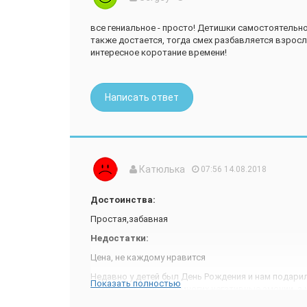
все гениальное - просто! Детишки самостоятельн
также достается, тогда смех разбавляется взрос
интересное коротание времени!
Написать ответ
Катюлька
07:56 14.08.2018
Достоинства:
Простая,забавная
Недостатки:
Цена, не каждому нравится
Недавно у детей был День Рождения и нам подарил
Показать полностью
которая вызывает у многих негативные эмоции, а 
числу людей, которые совершенно нормально и ад