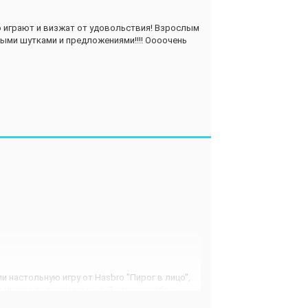
о играют и визжат от удовольствия! Взрослым
лыми шутками и предложениями!!!! Оооочень
и настольную игру от Hasbro "Пирог в лицо",
у многих положительные. Я отношу себя к
екватно воспринимает эту игру но смысла и