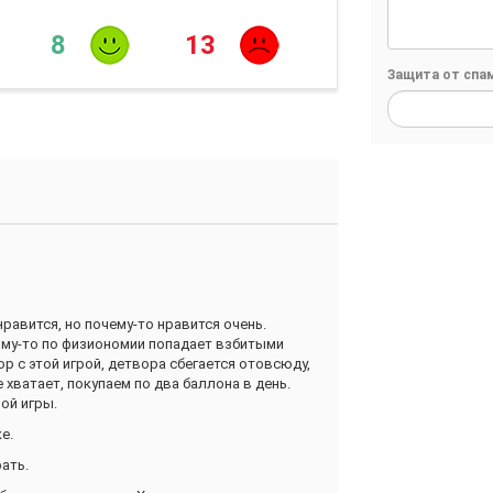
8
13
Защита от спа
 нравится, но почему-то нравится очень.
ому-то по физиономии попадает взбитыми
р с этой игрой, детвора сбегается отовсюду,
 хватает, покупаем по два баллона в день.
ой игры.
е.
ать.