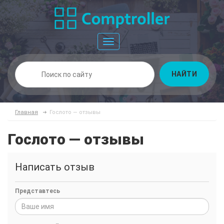
Toggle
navigation
НАЙТИ
Главная
Гослото — отзывы
Гослото — отзывы
Написать отзыв
Представтесь