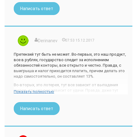
А так, в целом лотерея довольно интересная, можно
зависнуть и скоротать свое свободное время.
Написать ответ
Derinanev
07:53 15.12.2017
Претензий тут быть не может. Во-первых, это наш продукт,
все в рублях, государство следит за исполнением
обязанностей конторы, все открыто и честно. Правда, с
выигрыша и налог приходится платить, причем делать это
надо самостоятельно, он составляет 13%.
Во-вторых, это лотерея, тут все зависит от выпадения
шаров, так что все зависит от удачи. Правда, даже тут
Показать полностью
можно пробовать разные тактики, я, например, постоянно
участвую в многотиражных розыгрышах, причем иногда
довожу число тиражей до максимума – 9 штук по своей
Написать ответ
ставке.
На самом билете тоже делаю развернутую ставку, не
ограничиваюсь минимальным числом цифр. Только тут
сумма билета растет от такой ставки, например в