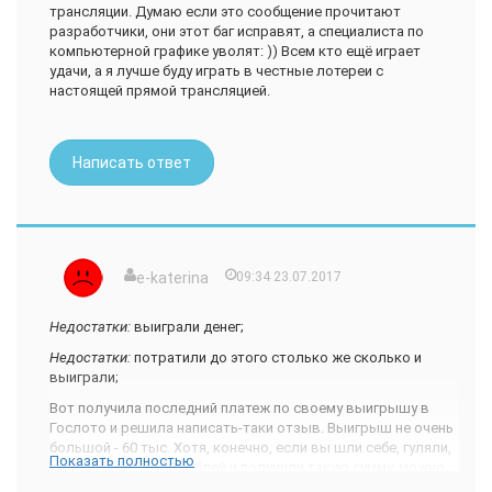
трансляции. Думаю если это сообщение прочитают
разработчики, они этот баг исправят, а специалиста по
компьютерной графике уволят: )) Всем кто ещё играет
удачи, а я лучше буду играть в честные лотереи с
настоящей прямой трансляцией.
Написать ответ
e-katerina
09:34 23.07.2017
Недостатки:
выиграли денег;
Недостатки:
потратили до этого столько же сколько и
выиграли;
Вот получила последний платеж по своему выигрышу в
Гослото и решила написать-таки отзыв. Выигрыш не очень
большой - 60 тыс. Хотя, конечно, если вы шли себе, гуляли,
Показать полностью
купили билет за 20 рублей и получили такую сумму, можно
считать себя счастливчиком: )