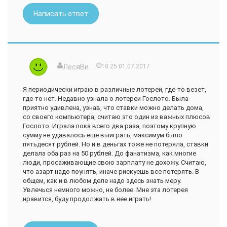
Но я играю давно и по моим прикидкам примерно столько и
Написать ответ
потратила за все время на билеты, так что выигрышем эти
деньги даже назвать не могу. Для меня покупка билетов
что-то вроде психотерапии - когда совсем уже одолевают
мысли о том, что все плохо, квартиры нет, заработать на
однушку (мы посчитали) сможем только за 70 лет (потому
что больше 20 тыс в месяц с ребенком мы откладывать не
ЛесяВи
10:25 01.07.2017
можем) - я делаю ставку: ) Как правило выигрыш все
равно есть, несоизмеримый с затратами, но есть.
Я периодически играю в различные лотереи, где-то везет,
где-то нет. Недавно узнала о лотереи Гослото. Была
Недавно решила - все, лучше б я эти деньги в банк
приятно удивлена, узнав, что ставки можно делать дома,
положила, дочке в наследство чего-нибудь бы осталось.
со своего компьютера, считаю это один из важных плюсов
Но на кошельке еще была какая-то сумма, решила ее
Гослото. Играла пока всего два раза, поэтому крупную
доиграть. В общем, в лучших традициях историй про
сумму не удавалось еще выиграть, максимум было
выигрыши: ) А потом захожу в личный кабинет, а там 60
пятьдесят рублей. Но и в деньгах тоже не потеряла, ставки
тысяч рублей. Угадано пять цифр из шести. Напиши я 42
делала оба раз на 50 рублей. До фанатизма, как многие
вместо 5, было бы 50 млн и своя квартира.
люди, просаживающие свою зарплату не дохожу. Считаю,
Не, тоже хорошо, конечно. Положу в банк опять же дочке
что азарт надо поунять, иначе рискуешь все потерять. В
на наследство.
общем, как и в любом деле надо здесь знать меру.
Увлечься немного можно, не более. Мне эта лотерея
Но, конечно, вероятность того, что еще и 50 млн выиграем
нравится, буду продолжать в нее играть!
теперь кажется совсем уж нереальной: (
Долго думала что поставить - рекомендую или нет
друзьям. Вообще-то я не рекомендую. Потому что лотерея