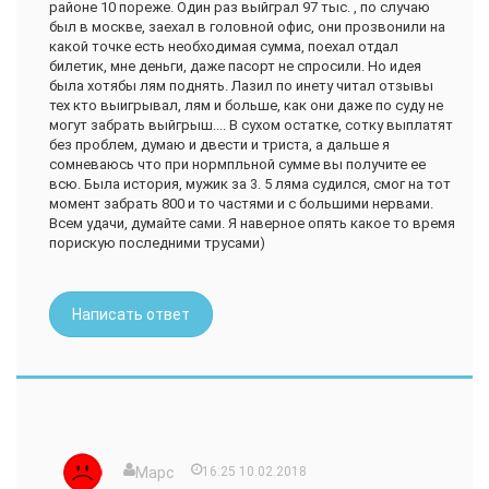
районе 10 пореже. Один раз выйграл 97 тыс. , по случаю
был в москве, заехал в головной офис, они прозвонили на
какой точке есть необходимая сумма, поехал отдал
билетик, мне деньги, даже пасорт не спросили. Но идея
была хотябы лям поднять. Лазил по инету читал отзывы
тех кто выигрывал, лям и больше, как они даже по суду не
могут забрать выйгрыш.... В сухом остатке, сотку выплатят
без проблем, думаю и двести и триста, а дальше я
сомневаюсь что при нормпльной сумме вы получите ее
всю. Была история, мужик за 3. 5 ляма судился, смог на тот
момент забрать 800 и то частями и с большими нервами.
Всем удачи, думайте сами. Я наверное опять какое то время
порискую последними трусами)
Написать ответ
Марс
16:25 10.02.2018