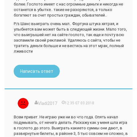
более. Гослото имеет с нас огромные деньги и никогда не
останется в убытке.. такие не разоряются, а только
богатеют за счет простых граждан, обывателей..
P/s Шанс выиграть очень мал.. Фортуна штука хитрая, и
улыбнется вам может быть в следующей жизни. Мало того,
что выигрышей нет на сайте гослото, так еще и почту всю
заспамили своей рекламой. Удаляюсь с сайта, чтобы не
тратить деньги больше и не вестись на этот мрак, полный
лживости
Написать ответ
Vladi2017
12:35 07.03.2018
Всем привет. Не играю уже ни во что года. Опять начал
подумывать, от нечего делать. Раскажу как у меня шла игра
в гослото до этого. Выиграть какието суммы они дают, в
развернутые билеты, в районе 3, 5 тыс совсем не сложно, в