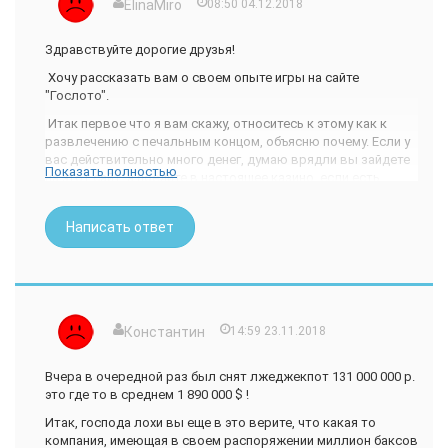
ElinaMiro
08:50 04.12.2018
Здравствуйте дорогие друзья!
Хочу рассказать вам о своем опыте игры на сайте
"Гослото".
Итак первое что я вам скажу, относитесь к этому как к
развлечению с печальным концом, объясню почему. Если у
вас действительно много денег, думаю врядли вы зайдете
Показать полностью
на этот сайт, а поедите в настоящее казино, если есть
интерес к азартным играм. Если у вас денег не особо много,
но есть дикое яркое желание приумножить их, то
Написать ответ
разочарую вас ребята, здесь вы это никогда не сделаете,
здесь вы можете выиграть от 100 до 500 рублей, причем
500 рублей это апогей вашей игры, уверяю вас вы отнесете
сюда в разы больше, чтобы отыграться, но все
бесполезно, это не возможно.
Вы можете мне не верить, и прочитать сотни историй про
Константин
14:59 23.11.2018
то, как чьи то знакомые выиграли миллион, и как все
замечательно у них теперь, но увы это будет только ваша
Вчера в очередной раз был снят лжеджекпот 131 000 000 р.
иллюзия и толчок к этой нечестной игре...
это где то в среднем 1 890 000 $ !
Мой опыт.
Итак, господа лохи вы еще в это верите, что какая то
компания, имеющая в своем распоряжении миллион баксов
Раньше я была наивной девочкой, которая мечтала купить