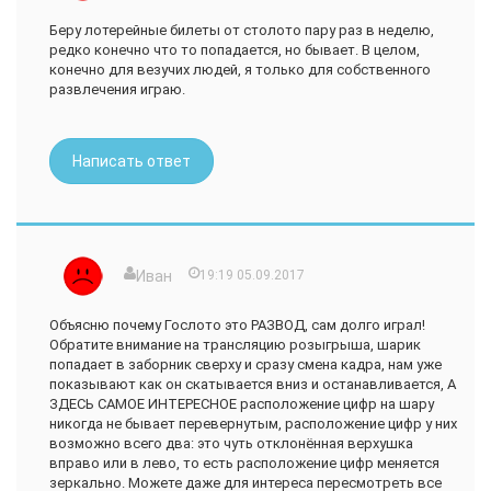
Беру лотерейные билеты от столото пару раз в неделю,
редко конечно что то попадается, но бывает. В целом,
конечно для везучих людей, я только для собственного
развлечения играю.
Написать ответ
Иван
19:19 05.09.2017
Объясню почему Гослото это РАЗВОД, сам долго играл!
Обратите внимание на трансляцию розыгрыша, шарик
попадает в заборник сверху и сразу смена кадра, нам уже
показывают как он скатывается вниз и останавливается, А
ЗДЕСЬ САМОЕ ИНТЕРЕСНОЕ расположение цифр на шару
никогда не бывает перевернутым, расположение цифр у них
возможно всего два: это чуть отклонённая верхушка
вправо или в лево, то есть расположение цифр меняется
зеркально. Можете даже для интереса пересмотреть все