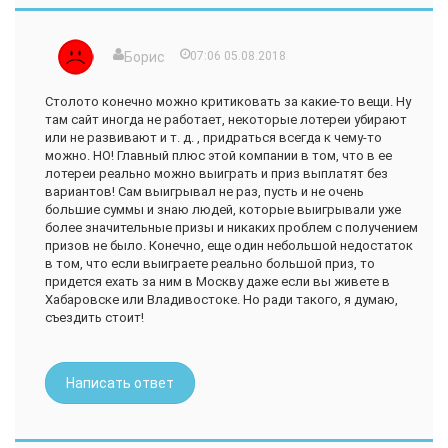
поводу не честности нашей лотереи подтвердились. Вот
вам пример: в Англии тоже есть лотерея 6 из 49 ( даже не 7
из 49), посмотрев историю тиражей за полгода я была в
Борис
07:06 05.08.2018
шоке, практически в каждом тираже выигрывают джекпот,
и даже не один человек. По их меркам джекпоты не
большие по одному, двум миллионов евро, но для нас это
Столото конечно можно критиковать за какие-то вещи. Ну
огромные деньги и люди их выигрывают, платят сразу всю
там сайт иногда не работает, некоторые лотереи убирают
сумму. Если кто-то мне не верит то у всех есть интернет,
или не развивают и т. д. , придраться всегда к чему-то
посмотрите сами. Теперь вы понимаете к чему я веду) У нас
можно. НО! Главный плюс этой компании в том, что в ее
же джекпот выигрывают один раз в году и то человек
лотереи реально можно выиграть и приз выплатят без
выиграл на развернутой ставке за 4300руб. И еще есть
вариантов! Сам выигрывал не раз, пусть и не очень
такая закономерность выигрывать только под новый год!
большие суммы и знаю людей, которые выигрывали уже
Как пишут не многие выигравшие что забрать свой
более значительные призы и никаких проблем с получением
выигрыш не так-то просто. Не понятная виртуальная
призов не было. Конечно, еще один небольшой недостаток
студия и только в интернете с непонятными людьми нас
в том, что если выиграете реально большой приз, то
должно настораживать. Мой вывод такой: если уж играть,
придется ехать за ним в Москву даже если вы живете в
так в настоящие, прозрачные и проверенные лотереи а не
Хабаровске или Владивостоке. Но ради такого, я думаю,
набивать нашими деньгами кому-то карманы!
съездить стоит!
Написать ответ