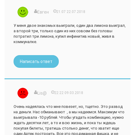
Евген
21:07 22.07.2018
У меня двое знакомых выиграли, один два лимона выиграл,
а второй три, только один из них совсем без головы
потратил три лимона, купил инфинитив новый, живя в
коммуналке.
Написать ответ
Lis@
22:22 09.03.2018
Очень надеялась что мне повезет, но, тщетно. Это развод
на деньги. Нас обманывают , а мы надеемся. Максимум что
выигрывала -10 рублей. Чтобы угадать комбинацию, нужно
ждать десятки лет, а то и всю жизнь, и пока ты ждешь
покупая билеты, тратишь столько денег, что хватит еще
один Артек построить. Все это продуманная фишка. и не