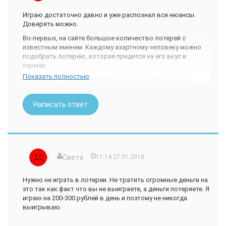
Играю достаточно давно и уже распознал все нюансы.
Доверять можно.
Во-первых, на сайте большое количество лотерей с
известным именем. Каждому азартному человеку можно
подобрать лотерею, которая придется на его вкус и
карман.
Показать полностью
Во-вторых, стоимость билетов по приемлемой цене. Я
покупаю билеты кипой, так выгоднее (бывает, что
посредник делает скидку). Чем дороже билет, тем выше
Написать ответ
шанс выиграть крупную сумму. Крупную сумму я выигрывал
1 раз (около 13 тыс рублей). Хочу сорвать куш, но мне
кажется это недостигаемая мечта.
В-третьих, с выплатами проблем нет. Для меня это очень
важный показатель, я не раз сталкивался с другими
сайтами, на которых попросту не выплачивают честно
Света
11:14 27.01.2018
заработанные деньги. На этой платформе выплаты
происходят в течение нескольких часов. К тому же, для
Нужно не играть в лотереи. Не тратить огромные деньги на
удобства игроков, можно несколькими способами
это так как факт что вы не выиграете, а деньги потеряете. Я
перевести денежные средства.
играю на 200-300 рублей в день и поэтому не никогда
выигрываю.
Есть маленькие недостатки, хотелось бы побольше
приятных бонусных акций в пользу игроков.