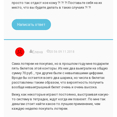
просто так отдаст кое кому ?! ?! ?! Поставьте себя на их
квартиру, или выиграть ее. Я играла очень безобидно, но
место, что вы будете делать в таких случаях ?! ?!
обидно проигрывала, это были не большие суммы, но увы в
общей сумме моих проигрышей вышло 5 000 рублей.
Выиграла за 5 лет игр, я лишь раз 7 и то не больше 250
рублей. Суть очень проста, вы отдаете в разы больше, чем
Написать ответ
получаете. Это просто азартная онлайн-игра, которую вы
не можете до конца проследить, ведь это онлайн, это даже
не настоящий билет. Хотя и настоящие билеты выпущены
заведомо на проигрыш, и некоторые билеты на 100-200
рублей.
Елена
20:56 09.11.2018
Квартиру выиграть не реально, моя родственница играет в
лотерею 45 лет, и до сих пор не выиграла ничего... это
говорит о многом.
Сама лотереи не покупаю, но в прошлом году мне подарили
пять билетов этой конторы. Из них два выиграли на общую
Советы игрунам:
сумму 70 руб. , три другие были с невыпавшими цифрами.
Лучше отложите эти деньги, а потом снова, и это уже будут
Вроде бы остается всего два шарика, но числа в билетах
накопления, а так вы просто их потеряете и потеряете себя.
расставлены таким образом, что вероятность получить
Ведь горечь обиды на себя самого и свою глупость куда
вообще невыигрышный билет очень и очень высока.
опаснее, чем эти деньги. Будьте бдительны, не повторяйте
Вижу, как некоторые играют постоянно, выстраивая какую-
моих ошибок.
то систему в тетрадке, ждут когда им повезет. По мне так
Берегите себя и свои семьи! Найдите для себя что-то новое,
деньгам стоит найти какое-то лучшее применение, чем
чем просто азартные игры, в этой жизни есть гораздо
каждую неделю покупать лотереи.
больше всего интересного, чем вы предполагаете!