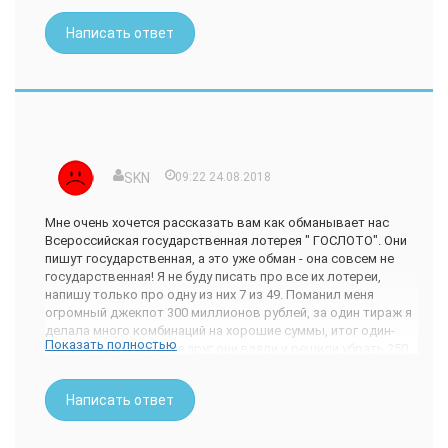
Написать ответ
SKN
09:22 24.08.2018
Мне очень хочется рассказать вам как обманывает нас
Всероссийская государственная лотерея " ГОСЛОТО". Они
пишут государственная, а это уже обман - она совсем не
государственная! Я не буду писать про все их лотереи,
напишу только про одну из них 7 из 49. Поманил меня
огромный джекпот 300 миллионов рублей, за один тираж я
делала много комбинаций на хорошие суммы, итог один-
Показать полностью
играйте еще. А потом вдруг они взяли и решили убрать 250
миллионов объяснив тем что они снизили стоимость одной
комбинации, была 60руб. стала 10руб. это такой бред-
Написать ответ
захотели добавили, захотели убавили. Мне интересно куда
же делись эти 250 миллионов) Я решила посмотреть как
играют в лотереи в других странах и мои сомнения по-