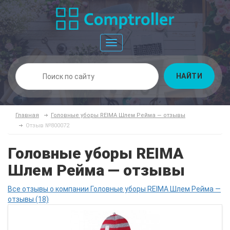
Toggle
navigation
НАЙТИ
Главная
Головные уборы REIMA Шлем Рейма — отзывы
Отзыв №800072
Головные уборы REIMA
Шлем Рейма — отзывы
Все отзывы о компании Головные уборы REIMA Шлем Рейма —
отзывы (18)