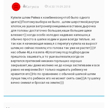
Катукса
14:30 19.09.2018
Купили шлем Рейма к комбинезону,чтоб было одного
цвета))Поэтому выбора не было...шлем шерстяной,внутри
хлопок,на ушках ветронепроницаемые вставки,дырочка
для головы достаточно большая,наши большие щеки
влезают)) когда особо холодно надеваю капюшон,а
обычно просто в шапке ходим и ушки всегда теплые...но
так как я начинающая мама,я с перепугу купила на вырост
шлем,но сейчас поняла,что голова так уже не растет)))У
нас объем 46,а я взяла 48,поэтому под подбородком
пришлось зашивать,а то уши вылезали,когда он
вертелся.претензий никаких-горлышко хорошо
закрывает,мы даже молнию не до конца застегиваем и все
равно не мерзнем.Вот только надевать ребенку не
нравится его))Но по сравнению с обычной шапкой шлем
лучше тем,что ребенок его не может снять сам)))А ту шапку
вечно снимал и бросал на землю)))