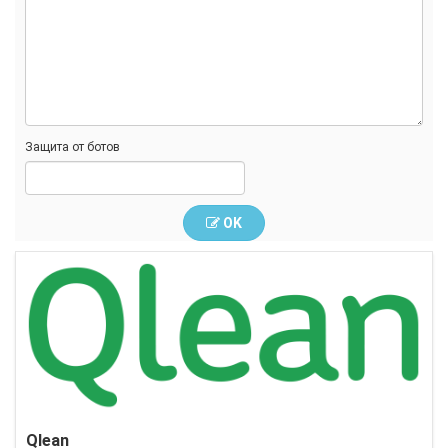
Защита от ботов
OK
Qlean