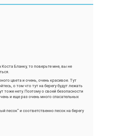
ыла в свое время морской державой,
ских открытий.
и.
рьмы. Подозреваю, что здесь изображено
нник, а там копия, поскольку в тюрьму вход
 Коста Бланку, то поверьте мне, вы не
ться.
овременное искусство.
рного цвета и очень, очень красивое. Тут
меня сильного впечатления, но виды со
тесь, о том что тут на берегу будут лежать
а вход в это место. А если уж заплатили,
ут тоже нету. Поэтому о своей безопасности
 очень и еще раз очень много спасательных
ый песок" и соответственно песок на берегу