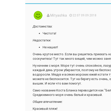
Из экспонатов отмечу:
фамильные гербы
Mityashka
22:07 09.09.2018
коллекцию оружия, хотя маловато,
старинные карты. Как известно, Испания б
ответственной за ряд значимых географиче
Достоинства:
Помимо этого, в доме собрана коллекция живопис
Чистота!
А такая же картина висит в здании городской тю
Недостатки:
успение Девы Марии, и подозреваю, что это подли
Не нашел!
свободный.
Очень крутое место. Если вы решитесь приехать на
Рядом такая любопытная инсталляция.
соскучитесь! Тут так много вещей, чем можно заня
Ну и на самом верху что-то, больше похожее на с
Ну начнем с моря. Море тут очень спокойное, лазу
В целом посещение дома Ордунья не произвело на 
каждый день утром убираются, поэтому не беспокой
смотровой площадки стоят того, чтобы заплатить з
водоросли. Медуз и всяких морских ежей кстати т
почему бы его не осмотреть?;)
можете не беспокоится. Тут на берегу есть очень,
вышек. И если что вам помогут.
Продолжение следует.
Само название Коста Бланка переводится как "Бел
Средиземного моря очень белый и красивый.
Общее впечатление:
Красивый пляж!