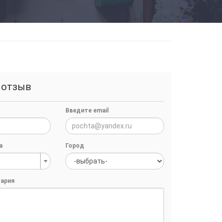
 отзыв
Введите email
а
Город
ария