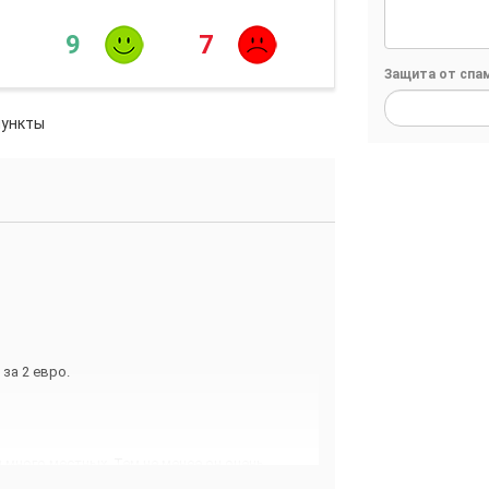
9
7
Защита от спа
пункты
за 2 евро.
м много местных. Тем не менее он очень
есь нет, но есть большой красивая