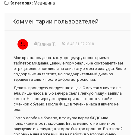
Категория:
Медицина
Комментарии пользователей
Галина Т.
18:48 31.07.2018
Мне пришлось делать эту процедуру после приема
таблеток Мидиана. Данные гормональные контрацептивы
отрицательно повлияли на слизистую моего желудка. Было
подозрение на гастрит, но предварительный диагноз
терапевта сняли после фиброгастроскопии.
Делать процедуру следует натощак. С вечера я ничего не
ела, лишь часов в 5-6 вечера съела легкую пищу и выпила
кефир. На проверку желудка пришла с простынкой и
сменной обувью. После ФГДС в течение часа я ничего не
ела.
Горло особо не болело, к тому же перед ФГДС мне
попшикали в рот лидокаин. Было немного неприятное
ощущение в желудке, которое быстро прошло. Во второй
половине дня я уже вышла на работу во вторую смену.