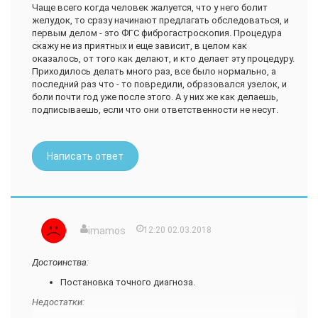
Чаще всего когда человек жалуется, что у него болит
страшен черт...
желудок, то сразу начинают предлагать обследоваться, и
первым делом - это ФГС фиброгастроскопия. Процедура
скажу не из приятных и еще зависит, в целом как
оказалось, от того как делают, и кто делает эту процедуру.
Приходилось делать много раз, все было нормально, а
последний раз что - то повредили, образовался узелок, и
боли почти год уже после этого. А у них же как делаешь,
подписываешь, если что они ответственности не несут.
Написать ответ
imamos
12:20 02.03.2018
Достоинства:
Постановка точного диагноза.
Недостатки: