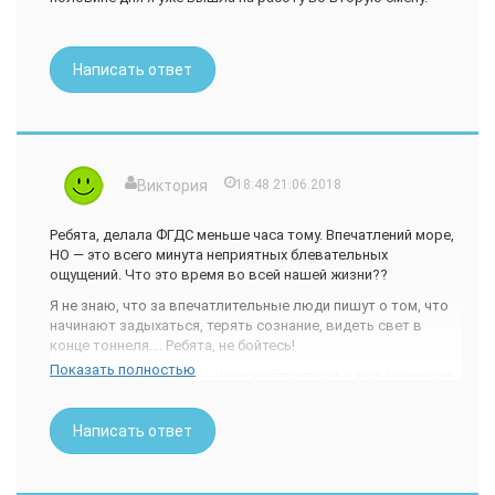
Написать ответ
Виктория
18:48 21.06.2018
Ребята, делала ФГДС меньше часа тому. Впечатлений море,
НО — это всего минута неприятных блевательных
ощущений. Что это время во всей нашей жизни??
Я не знаю, что за впечатлительные люди пишут о том, что
начинают задыхаться, терять сознание, видеть свет в
конце тоннеля…. Ребята, не бойтесь!
Показать полностью
Да, рвотный рефлекс — штука неприятная, как и ощущение
инородного тела в горле, пищеводе. Но ведь не смертельно
же, шланг очень тонкий!
Написать ответ
Горло обрабатывают лидокаином, чтобы оно потеряло
чувствительность.