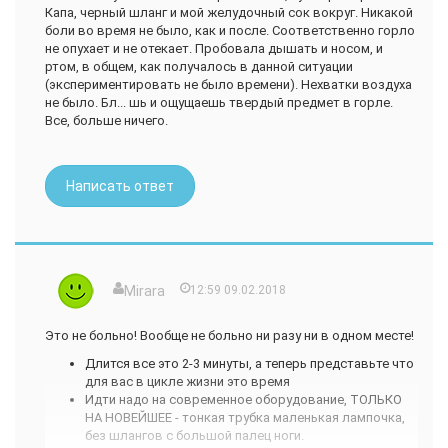
Капа, черный шланг и мой желудочный сок вокруг. Никакой
эндоскописты сами никогда ФГДС не делают. Рекомендую
боли во время не было, как и после. Соответственно горло
только когда уж припрёт сильно.
не опухает и не отекает. Пробовала дышать и носом, и
Общее впечатление:
Очень не приятная процедура.
ртом, в общем, как получалось в данной ситуации
(экспериментировать не было времени). Нехватки воздуха
не было. Бл... шь и ощущаешь твердый предмет в горле.
Все, больше ничего.
Написать ответ
Mirara
12:59 09.02.2018
Это не больно! Вообще не больно ни разу ни в одном месте!
Длится все это 2-3 минуты, а теперь представьте что
для вас в цикле жизни это время
Идти надо на современное оборудование, ТОЛЬКО
НА НОВЕЙШЕЕ - тонкая трубка маленькая лампочка,
без шлангов с большой палец ноги.