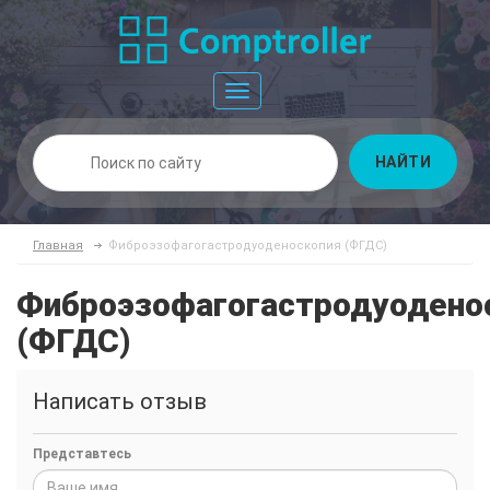
Toggle
navigation
НАЙТИ
Главная
Фиброэзофагогастродуоденоскопия (ФГДС)
Фиброэзофагогастродуодено
(ФГДС)
Написать отзыв
Представтесь