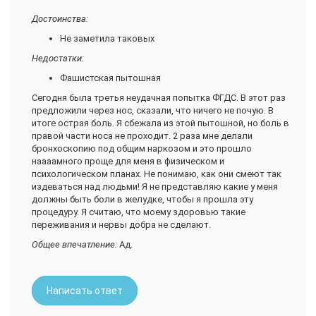
Достоинства:
Не заметила таковых
Недостатки:
Фашистская пытошная
Сегодня была третья неудачная попытка ФГДС. В этот раз
предложили через нос, сказали, что ничего не почую. В
итоге острая боль. Я сбежала из этой пытошной, но боль в
правой части носа не проходит. 2 раза мне делали
бронхоскопию под общим наркозом и это прошло
наааамного проще для меня в физическом и
психологическом планах. Не понимаю, как они смеют так
издеваться над людьми! Я не представляю какие у меня
должны быть боли в желудке, чтобы я прошла эту
процедуру. Я считаю, что моему здоровью такие
переживания и нервы добра не сделают.
Общее впечатление:
Ад.
Написать ответ