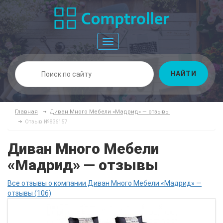
Toggle
navigation
НАЙТИ
Главная
Диван Много Мебели «Мадрид» — отзывы
Отзыв №836157
Диван Много Мебели
«Мадрид» — отзывы
Все отзывы о компании Диван Много Мебели «Мадрид» —
отзывы (106)