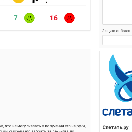
7
16
Защита от ботов
, что не могу сказать о получении его на руки,
Слетать.ру
ип мы сможем его забрать за день-два до