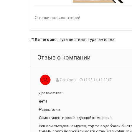
Оценки пользователей
Категория:
Путешествия: Турагентства
Отзыв о компании
Catxsoul
19:26 14.12.2017
Достоинства:
нет !
Недостатки:
Само существование данной компании !
Решили съездить с мужем, тур то подобрали быстро
ОЧЕНЬ долго полоскали мозги с тем, что у Чип Тр