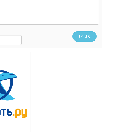
OK
Слетать.ру