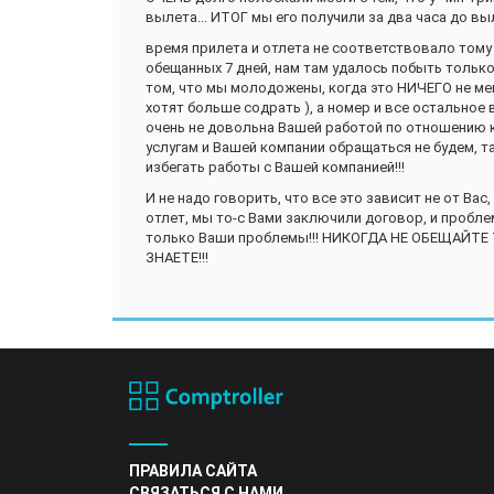
вылета... ИТОГ мы его получили за два часа до вы
время прилета и отлета не соответствовало тому
обещанных 7 дней, нам там удалось побыть только 
том, что мы молодожены, когда это НИЧЕГО не мен
хотят больше содрать ), а номер и все остальное в
очень не довольна Вашей работой по отношению 
услугам и Вашей компании обращаться не будем, т
избегать работы с Вашей компанией!!!
И не надо говорить, что все это зависит не от Вас
отлет, мы то-с Вами заключили договор, и пробле
только Ваши проблемы!!! НИКОГДА НЕ ОБЕЩАЙТЕ
ЗНАЕТЕ!!!
ПРАВИЛА САЙТА
СВЯЗАТЬСЯ С НАМИ