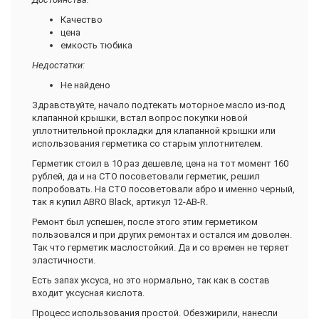
Качество
цена
емкость тюбика
Недостатки:
Не найдено
Здравствуйте, начало подтекать моторное масло из-под
клапанной крышки, встал вопрос покупки новой
уплотнительной прокладки для клапанной крышки или
использования герметика со старым уплотнителем.
Герметик стоил в 10 раз дешевле, цена на тот момент 160
рублей, да и на СТО посоветовали герметик, решил
попробовать. На СТО посоветовали абро и именно черный,
так я купил ABRO Black, артикул 12-AB-R.
Ремонт был успешен, после этого этим герметиком
пользовался и при других ремонтах и остался им доволен.
Так что герметик маслостойкий. Да и со времен не теряет
эластичности.
Есть запах уксуса, но это нормально, так как в состав
входит уксусная кислота.
Процесс использования простой. Обезжирили, нанесли