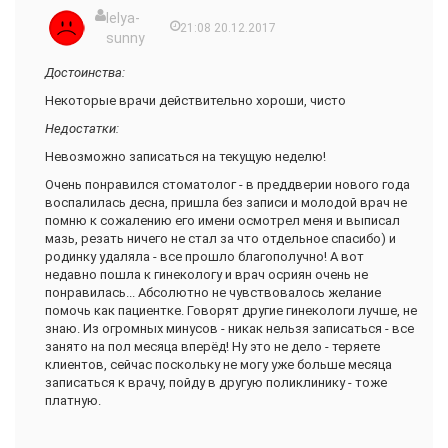
lelya-
21:08 20.12.2017
sunny
Достоинства:
Некоторые врачи действительно хороши, чисто
Недостатки:
Невозможно записаться на текущую неделю!
Очень понравился стоматолог - в преддверии нового года
воспалилась десна, пришла без записи и молодой врач не
помню к сожалению его имени осмотрел меня и выписал
мазь, резать ничего не стал за что отдельное спасибо) и
родинку удаляла - все прошло благополучно! А вот
недавно пошла к гинекологу и врач осриян очень не
понравилась... Абсолютно не чувствовалось желание
помочь как пациентке. Говорят другие гинекологи лучше, не
знаю. Из огромных минусов - никак нельзя записаться - все
занято на пол месяца вперёд! Ну это не дело - теряете
клиентов, сейчас поскольку не могу уже больше месяца
записаться к врачу, пойду в другую поликлинику - тоже
платную.