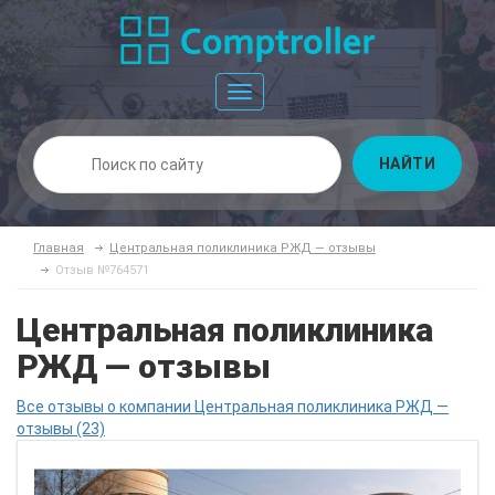
Toggle
navigation
НАЙТИ
Главная
Центральная поликлиника РЖД — отзывы
Отзыв №764571
Центральная поликлиника
РЖД — отзывы
Все отзывы о компании Центральная поликлиника РЖД —
отзывы (23)