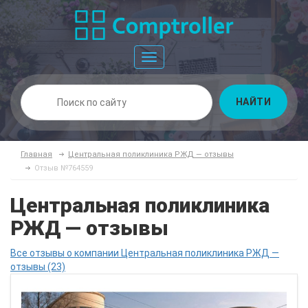
Toggle
navigation
НАЙТИ
Главная
Центральная поликлиника РЖД — отзывы
Отзыв №764559
Центральная поликлиника
РЖД — отзывы
Все отзывы о компании Центральная поликлиника РЖД —
отзывы (23)