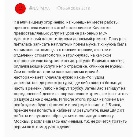
NATALYA
15:59 20.08.2018
К величайшему огорчению, на нынешнем месте работы
прикреплена именно к этой поликлинике. Качество
предоставляемых услуг на уровне районных МСЧ,
единственный плюс - вовремя делаемый ремонт. Пару раз
пыталась записать на платный прием мужа, т.к. нужна была
минимальная помощь в отелении терапии, а затем в
отделении стоматологии, натолкнулась на хамское
отношение еще на уровне регистратуры. Видимо клиенты,
оплачивающие услуги не по страховке, клинике не нужны.
Сам по себе алгоритм записи/приема врачей
настораживает. Сначала нужно каким-то чудом
дозвониться до регистратуры, где либо занято большую
часть времени, либо не берут трубку. Затем Вас запишут на
определенный день и на определенное время, не факт что в
радиусе даже 2 недель. И после этого, придя на прием Вам
необходимо будет провести в очереди каких-то 1,5 часа,
прежде чем попасть в кабинет. В результате, имея ДМС от
работы вынуждена обращаться в солидную клинику
Москвы, расплачиваясь наличными, т.к. не хочется тратить
нервы на это мед.учреждение.