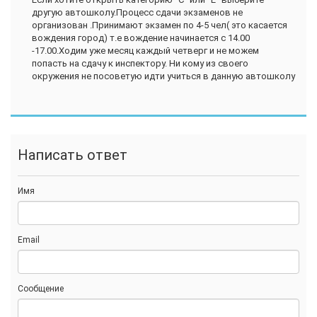
другую автошколу.Процесс сдачи экзаменов не
организован .Принимают экзамен по 4-5 чел( это касается
вождения город) т.е вождение начинается с 14.00
-17.00.Ходим уже месяц каждый четверг и не можем
попасть на сдачу к инспектору. Ни кому из своего
окружения не посоветую идти учиться в данную автошколу
Написать ответ
Имя
Email
Сообщение