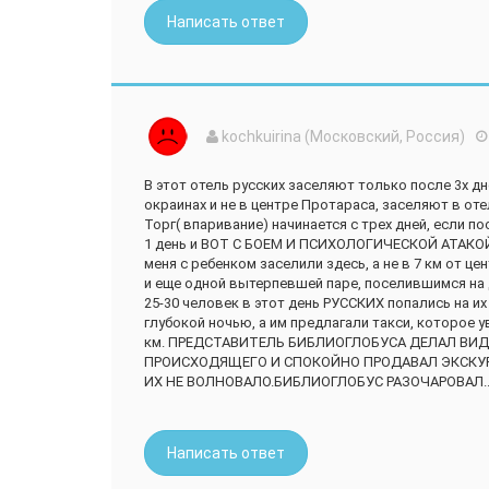
Написать ответ
kochkuirina (Московский, Россия)
В этот отель русских заселяют только после 3х дн
окраинах и не в центре Протараса, заселяют в от
Торг( впаривание) начинается с трех дней, если по
1 день и ВОТ С БОЕМ И ПСИХОЛОГИЧЕСКОЙ АТАКОЙ ,
меня с ребенком заселили здесь, а не в 7 км от 
и еще одной вытерпевшей паре, поселившимся на
25-30 человек в этот день РУССКИХ попались на их
глубокой ночью, а им предлагали такси, которое ув
км. ПРЕДСТАВИТЕЛЬ БИБЛИОГЛОБУСА ДЕЛАЛ ВИД
ПРОИСХОДЯЩЕГО И СПОКОЙНО ПРОДАВАЛ ЭКСКУР
ИХ НЕ ВОЛНОВАЛО.БИБЛИОГЛОБУС РАЗОЧАРОВАЛ...
Написать ответ