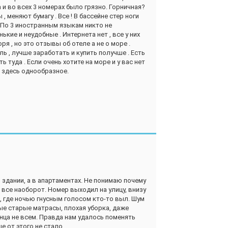
обус британцев - их в засос целуют в область
 и во всех 3 номерах было грязно. Горничная?
ают русские - тут уж как повезёт. Причём не
, меняют бумагу . Все ! В бассейне стер ноги
ацию: автобус с руссотуристо, текст про
. По 3 иностранным языкам никто не
точком в след машут. И наплевать, что с
кие и неудобные . Интернета нет , все у них
офессия такая - уметь договориться со всеми и
ря , но это отзывы об отеле а не о море .
которые и по-русски то не понимают. Порой
ь , лучше заработать и купить получше . Есть
решить. А что делать тем, кто не умеет так?
 туда . Если очень хотите на море и у вас нет
ней на проживание в сарайке?
е здесь однообразное.
зговорный английский и умение отстаивать свои
рять один день отпуска на разруливание
 здании, а в апартаментах. Не понимаю почему
я все наоборот. Номер выходил на улицу, внизу
, где ночью гнусным голосом кто-то выл. Шум
ые старые матрасы, плохая уборка, даже
нца не всем. Правда нам удалось поменять
е от этого не стало.