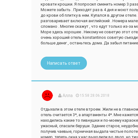
Лично меня выбесило то, что приходит полный авт
кровати крошки. Я попросил сменить номер 3 раза
пониже спины и на руках заносят в номера. Приезж
Можете забыть . Приходят раз в 4 дня и моют полы 
мы одни так попали, несколько раз наблюдал ситу
до крови об плитку в нем. Купался в другом отеле
“приезжайте через два дня”, сажают в такси и пла
разговаривает включая английский . Номера малень
маленькими детьми, аж бесит. Ладно я - у меня пр
сломано . Многие скажут , что едут только из-за мо
в любой ситуации, причём иногда даже с людьми, 
Море здесь хорошее . Никому не советую этот отел
сквозь стены приходится проходить, чтобы вопрос 
очень хороший отель konstantinos советую съездить
Вычёркивать из очень недешёвого отпуска пару д
больше денег , останьтесь дома. Да забыл питани
В общем, если у вас крепкая психика, хороший ра
интересы, а также вы можете позволить себе поте
ситуации при заселении - вам сюда. Удачи!
Написать ответ
Алла
15:58 28.06.2018
Отдыхали в этом отеле втроем. Жили не в главном
отель считается 3*, а апартаменты 4*. Мне кажетс
находились какие то пивнушки и по-моему караоке
ужасный, спасали беруши. Здание старое, неудобн
получив чаевые, горничная выдала чистые полоте
номер, теперь окна у нас выходили во двор, но тиш