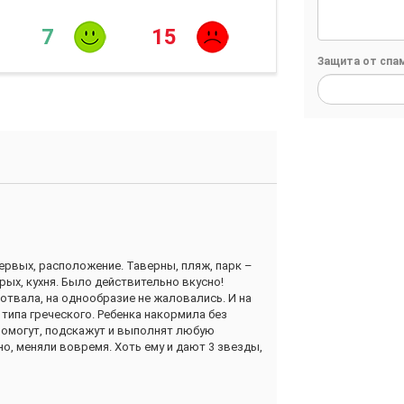
7
15
Защита от спа
ервых, расположение. Таверны, пляж, парк –
орых, кухня. Было действительно вкусно!
отвала, на однообразие не жаловались. И на
 типа греческого. Ребенка накормила без
 помогут, подскажут и выполнят любую
но, меняли вовремя. Хоть ему и дают 3 звезды,