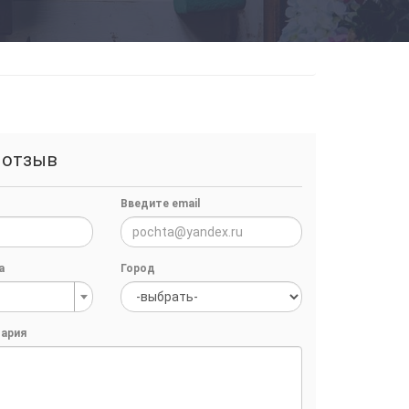
 отзыв
Введите email
а
Город
ария