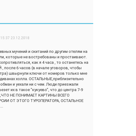
15:37 23.12.2018
евных мучений и скитаний по другим отелям на
ели, которые не востребованы и простаивают.
сопротивляться, как я 4 часа , то останетесь на
 после 6 часов (в начале уговоров, чтобы
центра) швырнули ключи от номеров только мне
 диванах холла. ОСТАЛЬНЫЕ,приблизительно
 обман и уехали ни с чем. Люди приезжали
езет их в такое "кукуево", что до центра 7-9
,ЧТО НЕ ПОНИМАЕТ КАРТИНЫ ВСЕГО
СИИ ОТ ЭТОГО ТУРОПЕРАТОРА, ОСТАЛЬНОЕ
..