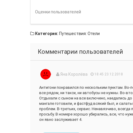
Оценки пользователей
Категория:
Путешествия: Отели
Комментарии пользователей
Яна Королёва
18:45 23.12.2018
Антигони понравился по нескольким пунктам. Во-п
все рядом, ни такси, ни автобусы не нужны. Во-вт
Отдыхали с сыном на все включено, наедались до 
мангале готовили, и фастфуд всякий был, и салаты
проблем. В-третьих, сервис. Ненавязчиво, всегда
просьбу. В номере хорошо убирались, все, что нуж
он явно заслуживает 4.